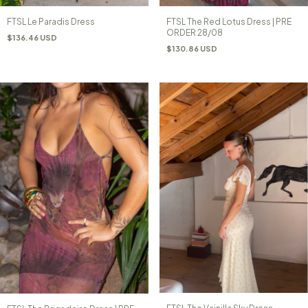
FTSL Le Paradis Dress
FTSL The Red Lotus Dress | PRE
ORDER 28/08
$136.46 USD
$130.86 USD