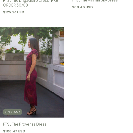
FTSL The Vainilla Sky Dress
FTSL The Brigadeiro Dress | PRE
ORDER 30/08
$80.48 USD
$125.26 USD
SIN STOCK
FTSL The Provenza Dress
$108.47 USD