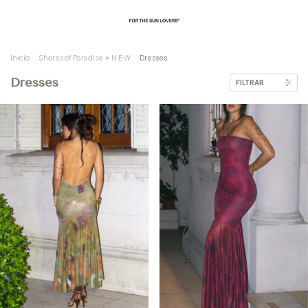
Inicio
.
Shores of Paradise ✴︎ N E W
.
Dresses
Dresses
FILTRAR