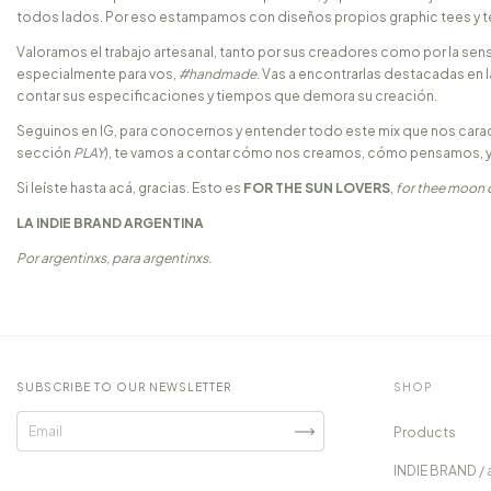
todos lados. Por eso estampamos con diseños propios graphic tees y te
Valoramos el trabajo artesanal, tanto por sus creadores como por la sen
especialmente para vos,
#handmade
. Vas a encontrarlas destacadas en 
contar sus especificaciones y tiempos que demora su creación.
Seguinos en IG, para conocernos y entender todo este mix que nos caract
sección
PLAY
), te vamos a contar cómo nos creamos, cómo pensamos, y
Si leíste hasta acá, gracias. Esto es
FOR THE SUN LOVERS
,
for thee moon d
LA INDIE BRAND ARGENTINA
Por argentinxs, para argentinxs.
SUBSCRIBE TO OUR NEWSLETTER
SHOP
Products
INDIE BRAND / 