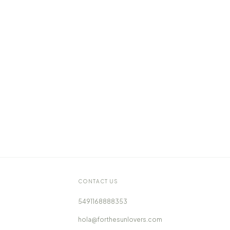
CONTACT US
5491168888353
hola@forthesunlovers.com