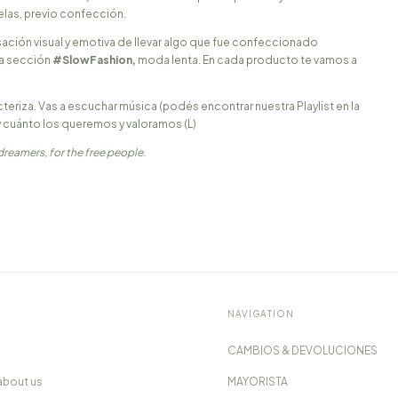
las, previo confección.
sación visual y emotiva de llevar algo que fue confeccionado
la sección
#SlowFashion,
moda lenta. En cada producto te vamos a
eriza. Vas a escuchar música (podés encontrar nuestra Playlist en la
 cuánto los queremos y valoramos (L)
reamers, for the free people.
NAVIGATION
CAMBIOS & DEVOLUCIONES
about us
MAYORISTA