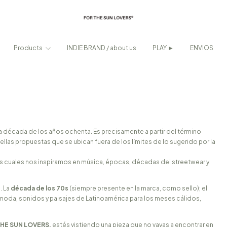
Products
INDIE BRAND / about us
PLAY ►
ENVIOS
a década de los años ochenta. Es precisamente a partir del término
las propuestas que se ubican fuera de los límites de lo sugerido por la
los cuales nos inspiramos en música, épocas, décadas del streetwear y
. La
década de los 70s
(siempre presente en la marca, como sello); el
la moda, sonidos y paisajes de Latinoamérica para los meses cálidos,
HE SUN LOVERS,
estés vistiendo una pieza que no vayas a encontrar en