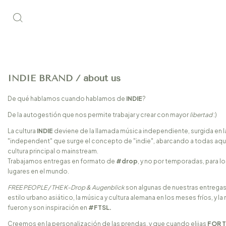
INDIE BRAND / about us
De qué hablamos cuando hablamos de
INDIE
?
De la autogestión que nos permite trabajar y crear con mayor
libertad
:)
La cultura
INDIE
deviene de la llamada música independiente, surgida en l
"independent" que surge el concepto de "indie", abarcando a todas aquel
cultura principal o mainstream.
Trabajamos entregas en formato de
#drop
, y no por temporadas, para 
lugares en el mundo.
FREE PEOPLE / THE K-Drop & Augenblick
son algunas de nuestras entregas
estilo urbano asiático, la música y cultura alemana en los meses fríos, y 
fueron y son inspiración en
#FTSL.
Creemos en la personalización de las prendas, y que cuando elijas
FOR T